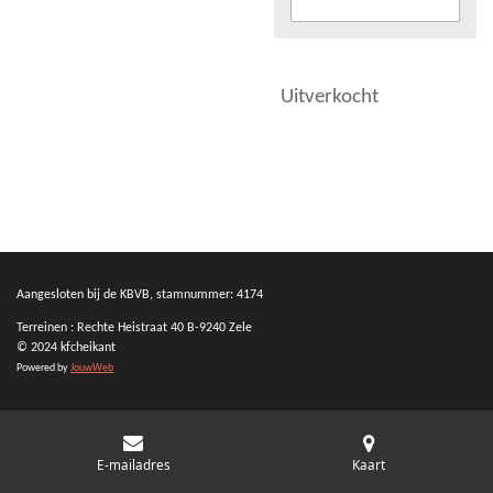
Uitverkocht
Aangesloten bij de KBVB, stamnummer: 4174
Terreinen : Rechte Heistraat 40 B-9240 Zele
© 2024 kfcheikant
Powered by
JouwWeb
E-mailadres
Kaart