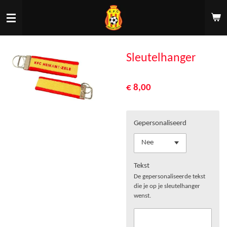
Ga
direct
naar
de
hoofdinhoud
Sleutelhanger
€ 8,00
Gepersonaliseerd
Tekst
De gepersonaliseerde tekst
die je op je sleutelhanger
wenst.