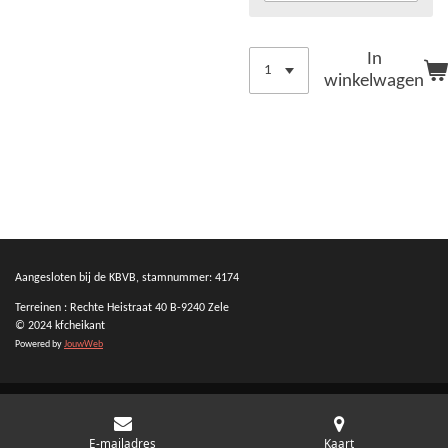
In
winkelwagen
Aangesloten bij de KBVB, stamnummer: 4174
Terreinen : Rechte Heistraat 40 B-9240 Zele
© 2024 kfcheikant
Powered by
JouwWeb
E-mailadres
Kaart