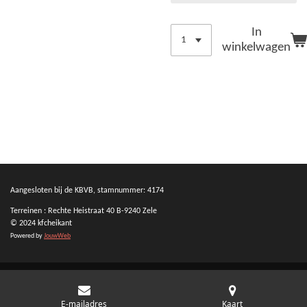
In
winkelwagen
Aangesloten bij de KBVB, stamnummer: 4174
Terreinen : Rechte Heistraat 40 B-9240 Zele
© 2024 kfcheikant
Powered by
JouwWeb
E-mailadres
Kaart