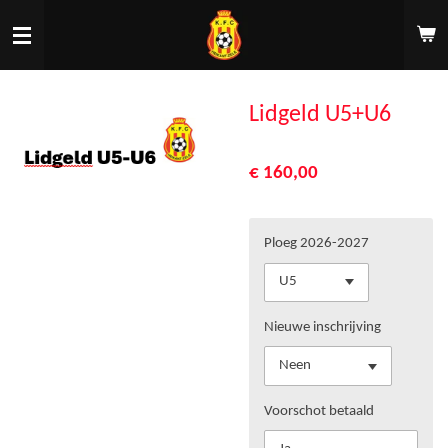
Ga
direct
naar
de
hoofdinhoud
Lidgeld U5+U6
€ 160,00
Ploeg 2026-2027
Nieuwe inschrijving
Voorschot betaald