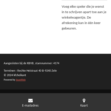
Voeg elke speler die je wenst
in te schrijven apart toe aan je
winkelwagentje. De
afrekening kan in één keer
gebeuren.
Aangesloten bij de KBVB, stamnummer: 4174
Terreinen : Rechte Heistraat 40 B-9240 Zele
© 2024 kfcheikant
Powered by
JouwWeb
E-mailadres
Kaart